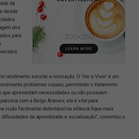
dade da
de desde
citados
riagem dos
hados para
e
rnecidos
 no rendimento escolar e recreação. O ‘Ver e Viver’ é um
ecocemente problemas visuais, permitindo o tratamento
em que apresentam necessidades ou não possuem
arceria com a Belgo Arames, ela é vital para
a visão facilmente detectável na infância fique mais
o dificuldades de aprendizado e socialização”, comentou o