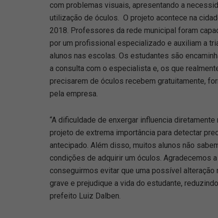
com problemas visuais, apresentando a necessi
utilização de óculos. O projeto acontece na cida
2018. Professores da rede municipal foram capa
por um profissional especializado e auxiliam a t
alunos nas escolas. Os estudantes são encamin
a consulta com o especialista e, os que realment
precisarem de óculos recebem gratuitamente, fo
pela empresa.
“A dificuldade de enxergar influencia diretamente
projeto de extrema importância para detectar pr
antecipado. Além disso, muitos alunos não sab
condições de adquirir um óculos. Agradecemos a p
conseguirmos evitar que uma possível alteração n
grave e prejudique a vida do estudante, reduzind
prefeito Luiz Dalben.