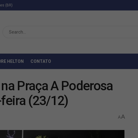
ies (BR)
BRE HELTON
CONTATO
l na Praça A Poderosa
feira (23/12)
A
A