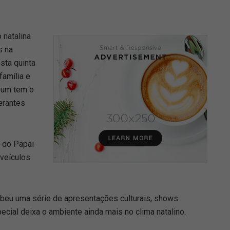
 natalina
s na
sta quinta
família e
 um tem o
erantes
a do Papai
 veículos
ebeu uma série de apresentações culturais, shows
ecial deixa o ambiente ainda mais no clima natalino.