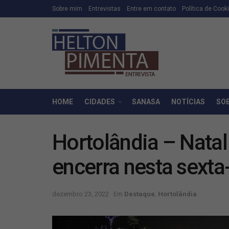
Sobre mim
Entrevistas
Entre em contato
Política de Cook
HOME
CIDADES
SANASA
NOTÍCIAS
SO
Hortolândia – Nata
encerra nesta sexta-
dezembro 23, 2022
Em
Destaque
,
Hortolândia