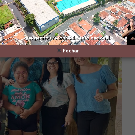
ra 40 alunos de Sumaré
A
A
Fechar