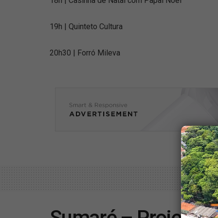
18h | Casinha de Natal com Papai Noel
19h | Quinteto Cultura
20h30 | Forró Mileva
Sumaré – Projeto ‘V