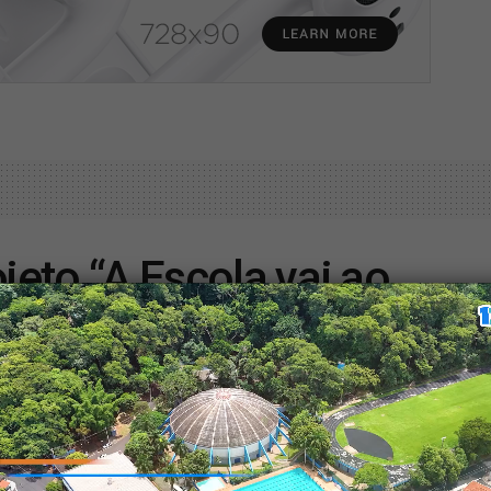
jeto “A Escola vai ao
a nesta terça-feira (24)
A
A