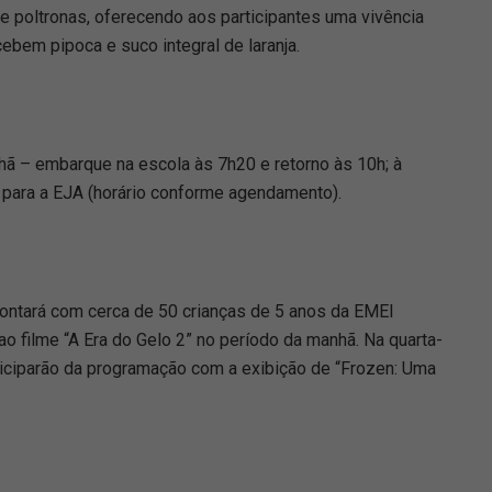
e poltronas, oferecendo aos participantes uma vivência
cebem pipoca e suco integral de laranja.
ã – embarque na escola às 7h20 e retorno às 10h; à
 – para a EJA (horário conforme agendamento).
, contará com cerca de 50 crianças de 5 anos da EMEI
 ao filme “A Era do Gelo 2” no período da manhã. Na quarta-
ticiparão da programação com a exibição de “Frozen: Uma