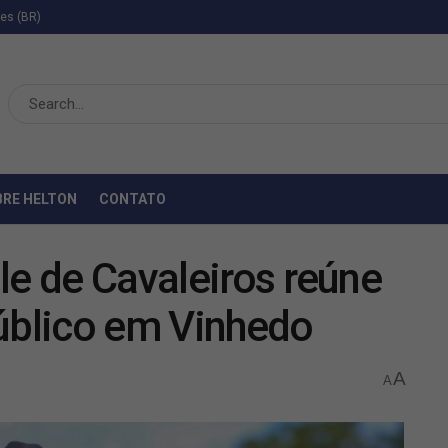
ies (BR)
BRE HELTON
CONTATO
le de Cavaleiros reúne
público em Vinhedo
A
A