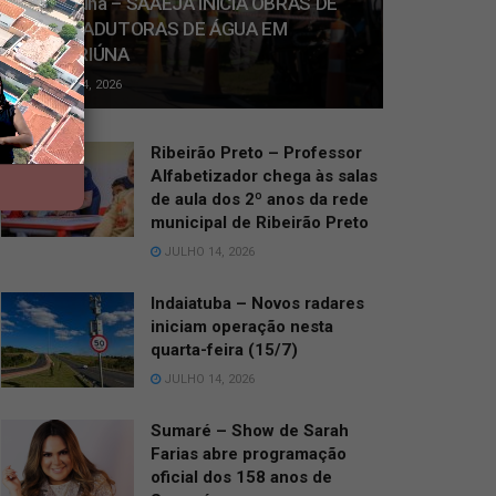
Jaguariúna – SAAEJA INICIA OBRAS DE
NOVAS ADUTORAS DE ÁGUA EM
JAGUARIÚNA
JULHO 14, 2026
Ribeirão Preto – Professor
Alfabetizador chega às salas
de aula dos 2º anos da rede
municipal de Ribeirão Preto
JULHO 14, 2026
Indaiatuba – Novos radares
iniciam operação nesta
quarta-feira (15/7)
JULHO 14, 2026
Sumaré – Show de Sarah
Farias abre programação
oficial dos 158 anos de