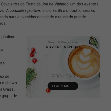
de Cavaleiros da Festa da Uva de Vinhedo, um dos eventos
pio. A concentração teve início às 8h e o desfile saiu às
endo ruas e avenidas da cidade e reunindo grande
ros.
o público
ia.
ias
ção de
ia e shows
a Grassi,
O grupo de