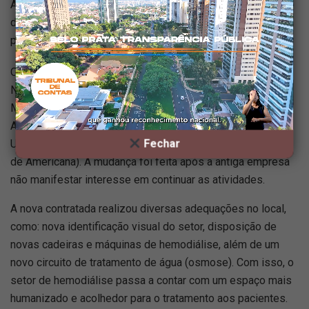
Americana iniciou, nesta segunda-feira (20), o novo serviço
de hemodiálise por meio de uma nova empresa contratada
para a atividade.
O trabalho foi assumido pela Clínica Lund de
Nefrologia LTDA, em parceria com a OS Santa Casa de
Misericórdia de Chavantes, contratada pela Prefeitura de
Americana para fazer a gestão compartilhada do HM, da
Fechar
UPA São José e também da Unacon (Centro de Oncologia
de Americana). A mudança foi feita após a antiga empresa
não manifestar interesse em continuar as atividades.
A nova contratada realizou diversas adequações no local,
como: nova identificação visual do setor, disposição de
novas cadeiras e máquinas de hemodiálise, além de um
novo circuito de tratamento de água (osmose). Com isso, o
setor de hemodiálise passa a contar com um espaço mais
humanizado e acolhedor para o tratamento aos pacientes.