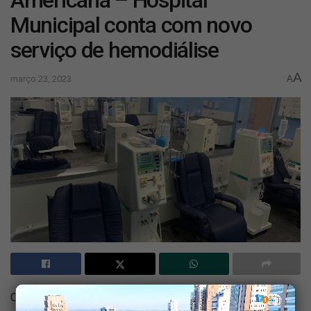
Municipal conta com novo
serviço de hemodiálise
A
março 23, 2023
A
O Hospital Municipal “Dr. Waldemar Tebaldi” (HM) de