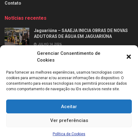
Contato
Notícias recentes
Jaguariúna – SAAEJA INICIA OBRAS DE NOVAS
ADUTORAS DE ÁGUA EM JAGUARIÚNA
JULHO 14, 2026
Gerenciar Consentimento de
Ribeirão Preto – Professor Alfabetizador chega
Cookies
às salas de aula dos 2º anos da rede municipal
de Ribeirão Preto
Para fornecer as melhores experiências, usamos tecnologias como
JULHO 14, 2026
cookies para armazenar e/ou acessar informações do dispositivo. O
consentimento para essas tecnologias nos permitirá processar dados
como comportamento de navegação ou IDs exclusivos neste site.
Aceitar
Sobre mim
Entrevistas
Entre em contato
Política de Cookies (BR)
Ver preferências
Todos os direitos reservados © 2021
Política de Cookies