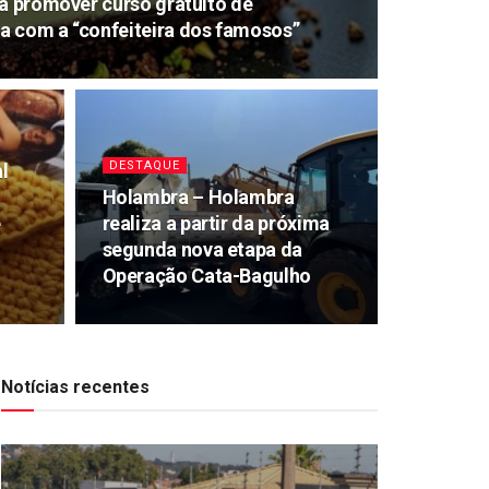
rá promover curso gratuito de
a com a “confeiteira dos famosos”
DESTAQUE
l
a
Holambra – Holambra
e
realiza a partir da próxima
segunda nova etapa da
Operação Cata-Bagulho
Notícias recentes