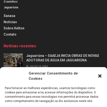
Cravinhos
Jaguariuna
Sanasa
Notícias
Sobre Helton
Contato
Notícias recentes
Jaguariúna – SAAEJA INICIA OBRAS DE NOVAS
ADUTORAS DE ÁGUA EM JAGUARIÚNA
JULHO 14, 2026
Gerenciar Consentimento de
Ribeirão Preto – Professor Alfabetizador chega
Cookies
às salas de aula dos 2º anos da rede municipal
de Ribeirão Preto
Para fornecer as melhores experiências, usamos tecnologias como
JULHO 14, 2026
cookies para armazenar e/ou acessar informações do dispositivo. O
consentimento para essas tecnologias nos permitirá processar dados
como comportamento de navegação ou IDs exclusivos neste site.