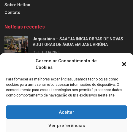
Sobre Helton
Contato
Notícias recentes
Jaguariúna – SAAEJA INICIA OBRAS DE NOVAS
ADUTORAS DE ÁGUA EM JAGUARIÚNA
JULHO 14, 2026
Gerenciar Consentimento de
Ribeirão Preto – Professor Alfabetizador chega
Cookies
às salas de aula dos 2º anos da rede municipal
de Ribeirão Preto
Para fornecer as melhores experiências, usamos tecnologias como
JULHO 14, 2026
cookies para armazenar e/ou acessar informações do dispositivo. O
consentimento para essas tecnologias nos permitirá processar dados
como comportamento de navegação ou IDs exclusivos neste site.
Aceitar
Sobre mim
Entrevistas
Entre em contato
Política de Cookies (BR)
Ver preferências
Todos os direitos reservados © 2021