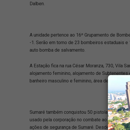
Dalben.
A unidade pertence ao 16º Grupamento de Bombe
-1. Serão em torno de 23 bombeiros estaduais e 
auto bomba de salvamento.
A Estação fica na rua César Moranza, 730, Vila San
alojamento feminino, alojamento de Subtenentes e
banheiro masculino e feminino, área de serviço, s
Sumaré também conquistou 50 pistolas e duas car
usado pela corporação no combate ao crime. A Es
ações de segurança de Sumaré. Desde 2017, dive