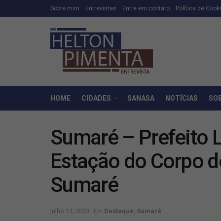
Sobre mim
Entrevistas
Entre em contato
Política de Cook
HOME
CIDADES
SANASA
NOTÍCIAS
SO
Sumaré – Prefeito L
Estação do Corpo d
Sumaré
julho 13, 2023
Em
Destaque
,
Sumaré