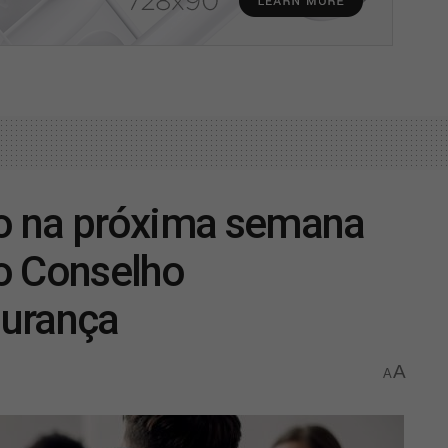
o na próxima semana
o Conselho
gurança
A
A