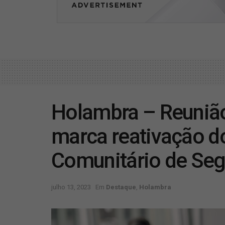
Holambra – Reuniã
marca reativação d
Comunitário de Se
julho 13, 2023
Em
Destaque
,
Holambra