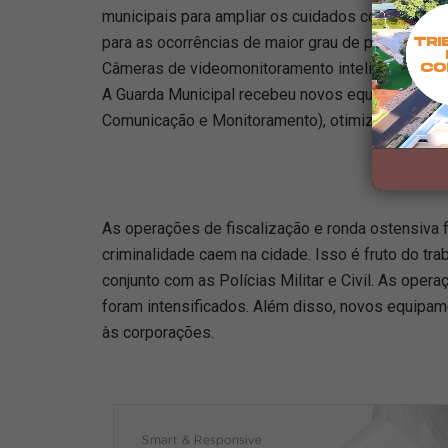
municipais para ampliar os cuidados com a popul
para as ocorrências de maior grau de periculosi
Câmeras de videomonitoramento inteligentes fora
A Guarda Municipal recebeu novos equipamentos
Comunicação e Monitoramento), otimizando os se
As operações de fiscalização e ronda ostensiva 
criminalidade caem na cidade. Isso é fruto do tr
conjunto com as Polícias Militar e Civil. As ope
foram intensificados. Além disso, novos equipam
às corporações.