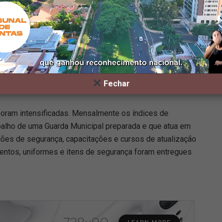
ação. Foi criado o ROMU (Ronda Ostensiva Municipal)
dade. O sistema de videomonitoramento foi ampliado.
m instaladas nas principais entradas e saídas da cidade.
 para aperfeiçoamento da CECOM (Central de
rviços.
Fechar
foram intensificadas. Mensalmente os índices de
abalho de uma Guarda Municipal preparada e que atua em
rações de segurança, capacitações e cursos de atualização
entos, uniformes e itens de segurança foram entregues