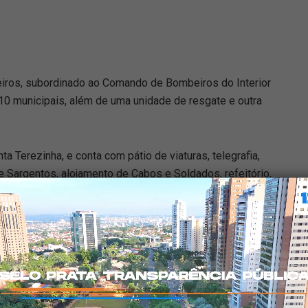
iros, subordinado ao Comando de Bombeiros do Interior
10 municipais, além de uma unidade de resgate e outra
ta Terezinha, e conta com pátio de viaturas, telegrafia,
 Sargentos, alojamento de Cabos e Soldados, refeitório,
ala de aula e sala da administração.
abinas para a Guarda Civil Municipal. O armamento será
tação do Corpo de Bombeiros Militar é um reforço às
rsos investimentos foram feitos nas corporações