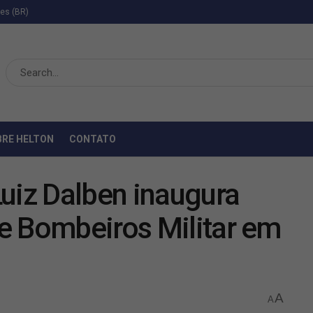
ies (BR)
BRE HELTON
CONTATO
uiz Dalben inaugura
e Bombeiros Militar em
A
A