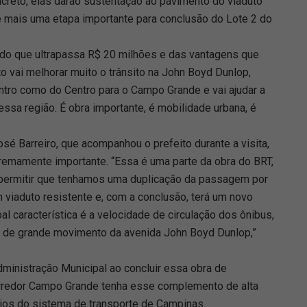
creto, elas darão sustentação ao pavimento do viaduto
 mais uma etapa importante para conclusão do Lote 2 do
tindo que ultrapassa R$ 20 milhões e das vantagens que
o vai melhorar muito o trânsito na John Boyd Dunlop,
tro como do Centro para o Campo Grande e vai ajudar a
ssa região. É obra importante, é mobilidade urbana, é
osé Barreiro, que acompanhou o prefeito durante a visita,
tremamente importante. “Essa é uma parte da obra do BRT,
i permitir que tenhamos uma duplicação da passagem por
m viaduto resistente e, com a conclusão, terá um novo
pal característica é a velocidade de circulação dos ônibus,
é de grande movimento da avenida John Boyd Dunlop,”
dministração Municipal ao concluir essa obra de
rredor Campo Grande tenha esse complemento de alta
rios do sistema de transporte de Campinas.