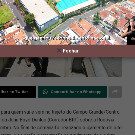
Fechar
lhar no Twitter
Compartilhar no Whatsapp
cio para quem vai e vem no trajeto do Campo Grande/Centro
to da John Boyd Dunlop (Corredor BRT) sobre a Rodovia
mbro. No final de semana foi realizado o içamento de oito