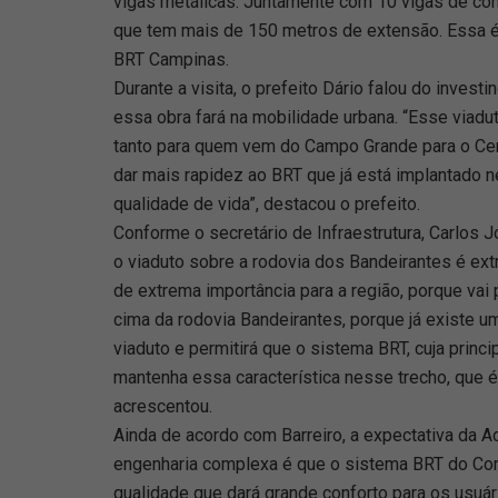
vigas metálicas. Juntamente com 10 vigas de con
que tem mais de 150 metros de extensão. Essa é
BRT Campinas.
Durante a visita, o prefeito Dário falou do inves
essa obra fará na mobilidade urbana. “Esse viadut
tanto para quem vem do Campo Grande para o Cen
dar mais rapidez ao BRT que já está implantado ne
qualidade de vida”, destacou o prefeito.
Conforme o secretário de Infraestrutura, Carlos J
o viaduto sobre a rodovia dos Bandeirantes é ex
de extrema importância para a região, porque va
cima da rodovia Bandeirantes, porque já existe u
viaduto e permitirá que o sistema BRT, cuja princi
mantenha essa característica nesse trecho, que 
acrescentou.
Ainda de acordo com Barreiro, a expectativa da A
engenharia complexa é que o sistema BRT do Co
qualidade que dará grande conforto para os usuá