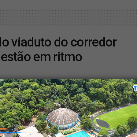
o viaduto do corredor
estão em ritmo
A
A