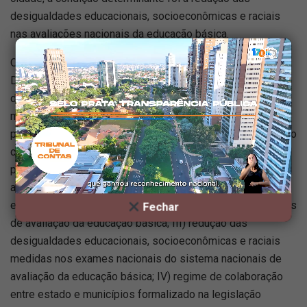
desigualdades educacionais, socioeconômicas e raciais
nas avaliações nacionais da educação básica.
O complemento é calculado com base no Índice de
Desenvolvimento da Educação Básica, o Ideb, e no número
de alunos matriculados em cada escola. Para recebê-lo, o
município precisa atender a cinco condicionalidades: I)
provimento do cargo ou função de gestor escolar de acordo
com critérios técnicos de mérito e desempenho; II)
participação de pelo menos 80% dos estudantes de cada
ano escolar periodicamente avaliados em cada rede de
ensino por meio de exames nacionais do sistema nacionais
Fechar
de avaliação da educação básica; III) redução das
desigualdades educacionais, socioeconômicas e raciais
medidas nos exames nacionais do sistema nacionais de
avaliação da educação básica; IV) regime de colaboração
entre estado e municípios formalizado na legislação