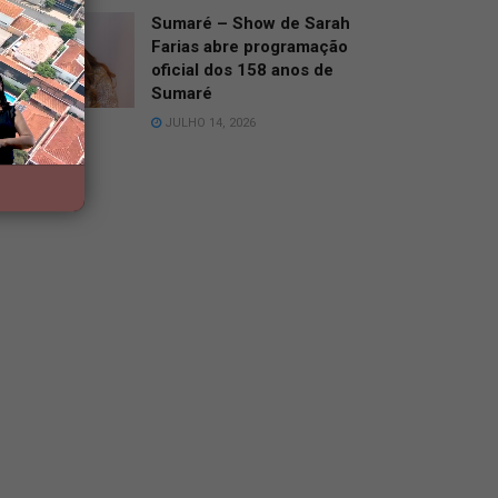
Sumaré – Show de Sarah
Farias abre programação
oficial dos 158 anos de
Sumaré
JULHO 14, 2026