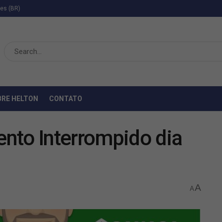
ies (BR)
BRE HELTON
CONTATO
nto Interrompido dia
A
A