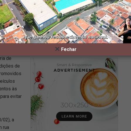
lhar no Twitter
Compartilhar no Whatsapp
02), a partir das 16h, para montagem da estrutura dos
Fechar
ria de
rdições de
 promovidos
veículos
tentos às
para evitar
/02), a
m rua