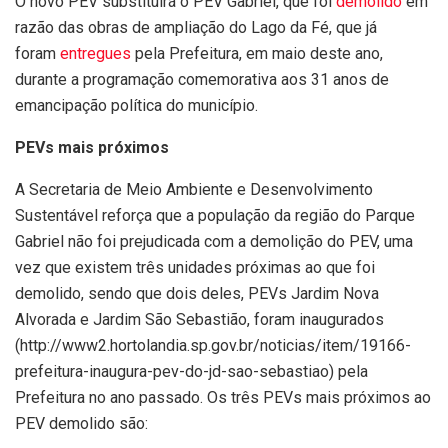
O novo PEV substituirá o PEV Gabriel, que foi
demolido
em
razão das obras de ampliação do Lago da Fé, que já
foram
entregues
pela Prefeitura, em maio deste ano,
durante a programação comemorativa aos 31 anos de
emancipação política do município.
PEVs mais próximos
A Secretaria de Meio Ambiente e Desenvolvimento
Sustentável reforça que a população da região do Parque
Gabriel não foi prejudicada com a demolição do PEV, uma
vez que existem três unidades próximas ao que foi
demolido, sendo que dois deles, PEVs Jardim Nova
Alvorada e Jardim São Sebastião, foram inaugurados
(http://www2.hortolandia.sp.gov.br/noticias/item/19166-
prefeitura-inaugura-pev-do-jd-sao-sebastiao) pela
Prefeitura no ano passado. Os três PEVs mais próximos ao
PEV demolido são: