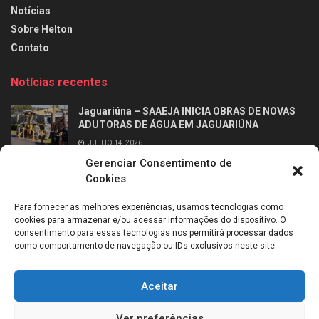
Notícias
Sobre Helton
Contato
Notícias recentes
Jaguariúna – SAAEJA INICIA OBRAS DE NOVAS
ADUTORAS DE ÁGUA EM JAGUARIÚNA
JULHO 14, 2026
Gerenciar Consentimento de
Ribeirão Preto – Professor Alfabetizador chega
Cookies
às salas de aula dos 2º anos da rede municipal
de Ribeirão Preto
Para fornecer as melhores experiências, usamos tecnologias como
JULHO 14, 2026
cookies para armazenar e/ou acessar informações do dispositivo. O
consentimento para essas tecnologias nos permitirá processar dados
como comportamento de navegação ou IDs exclusivos neste site.
Aceitar
Sobre mim
Entrevistas
Entre em contato
Política de Cookies (BR)
Ver preferências