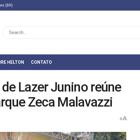
ies (BR)
BRE HELTON
CONTATO
 de Lazer Junino reúne
arque Zeca Malavazzi
A
A