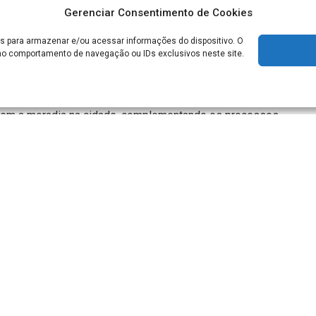
Gerenciar Consentimento de Cookies
lhar no Twitter
Compartilhar no Whatsapp
s para armazenar e/ou acessar informações do dispositivo. O
o comportamento de navegação ou IDs exclusivos neste site.
ial em Louveira, a Prefeitura segue com as obras do
s, com um total de 400 apartamentos, sendo o maior
ra. Por meio da Fundação Municipal de Habitação
ovem a moradia na cidade, complementando os processos
 beneficiar quase 500 famílias.
apor para
a cidade.
a. O local
 e quadra
 disse o
naria