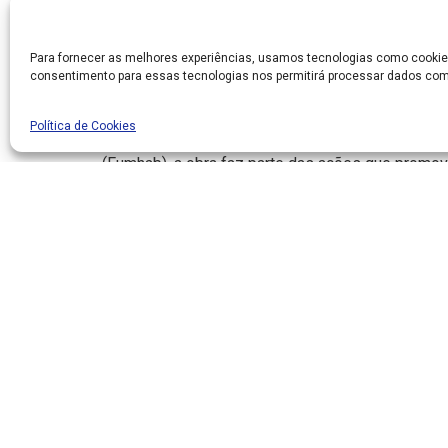
Compartilhar no Facebook
Comparti
Para fornecer as melhores experiências, usamos tecnologias como cookie
consentimento para essas tecnologias nos permitirá processar dados com
Em grande avanço na habitação e na inclusão soc
Residencial Tabarana, um condomínio de 25 torre
Política de Cookies
empreendimento do gênero da história de Louvei
(Fumhab), a obra faz parte das ações que prom
de regularização fundiária em andamento, que vão
“As obras no Residencial Tabarana estão a todo v
proporcionar moradia digna para muitas famílias n
Esse será um grande marco na história de Louveir
vai contar, inclusive, com portaria, salão de festa
poliesportiva, proporcionando qualidade de vida”,
prefeito de Louveira, Estanislau Steck.
Atualmente estão em andamento as obras de alve