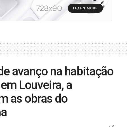
de avanço na habitação
 em Louveira, a
om as obras do
na
A