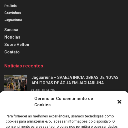
Paulínia
Cravinhos
Jaguariuna
Sanasa
Notícias
Sobre Helton
Contato
Notícias recentes
Jaguariúna – SAAEJA INICIA OBRAS DE NOVAS
ADUTORAS DE ÁGUA EM JAGUARIÚNA
JULHO 14, 2026
Gerenciar Consentimento de
Ribeirão Preto – Professor Alfabetizador chega
Cookies
às salas de aula dos 2º anos da rede municipal
de Ribeirão Preto
Para fornecer as melhores experiências, usamos tecnologias como
JULHO 14, 2026
cookies para armazenar e/ou acessar informações do dispositivo. O
consentimento para essas tecnologias nos permitirá processar dados