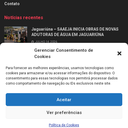
Contato
Notícias recentes
Jaguariúna – SAAEJA INICIA OBRAS DE NOVAS
ADUTORAS DE ÁGUA EM JAGUARIÚNA
JULHO 14, 2026
Gerenciar Consentimento de
Ribeirão Preto – Professor Alfabetizador chega
Cookies
às salas de aula dos 2º anos da rede municipal
de Ribeirão Preto
Para fornecer as melhores experiências, usamos tecnologias como
JULHO 14, 2026
cookies para armazenar e/ou acessar informações do dispositivo. O
consentimento para essas tecnologias nos permitirá processar dados
como comportamento de navegação ou IDs exclusivos neste site.
Aceitar
Sobre mim
Entrevistas
Entre em contato
Política de Cookies (BR)
Ver preferências
Todos os direitos reservados © 2021
Política de Cookies