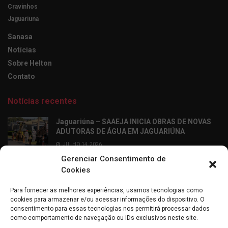
Cravinhos
Jaguariuna
Sanasa
Notícias
Sobre Helton
Contato
Notícias recentes
Jaguariúna – SAAEJA INICIA OBRAS DE NOVAS
ADUTORAS DE ÁGUA EM JAGUARIÚNA
JULHO 14, 2026
Gerenciar Consentimento de
Ribeirão Preto – Professor Alfabetizador chega
Cookies
às salas de aula dos 2º anos da rede municipal
de Ribeirão Preto
Para fornecer as melhores experiências, usamos tecnologias como
JULHO 14, 2026
cookies para armazenar e/ou acessar informações do dispositivo. O
consentimento para essas tecnologias nos permitirá processar dados
como comportamento de navegação ou IDs exclusivos neste site.