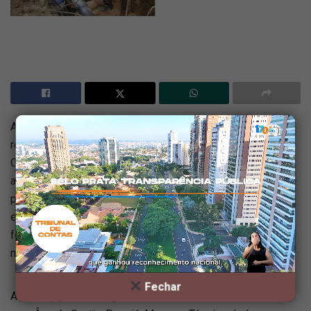
A Sanasa, empresa de economia mista
responsável pelo saneamento de
Campinas, vai realizar obras para interligar
a nova rede de água no Jardim Santana, no
próximo dia 21. Para que o serviço seja
executado, será necessário interromper o
fornecimento de água das 8h até, no
máximo, 17h.
Fechar
A interrupção vai atingir os imóveis localizados entre as