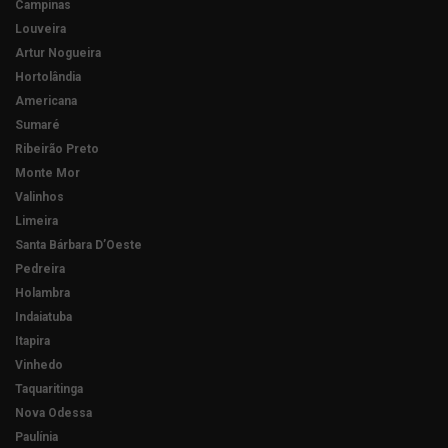
Campinas
Louveira
Artur Nogueira
Hortolândia
Americana
Sumaré
Ribeirão Preto
Monte Mor
Valinhos
Limeira
Santa Bárbara D’Oeste
Pedreira
Holambra
Indaiatuba
Itapira
Vinhedo
Taquaritinga
Nova Odessa
Paulínia