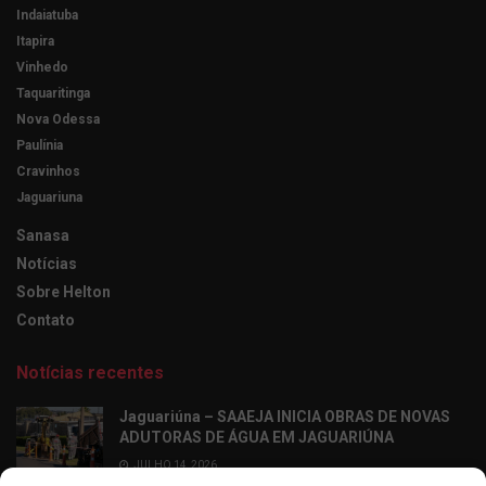
Indaiatuba
Itapira
Vinhedo
Taquaritinga
Nova Odessa
Paulínia
Cravinhos
Jaguariuna
Sanasa
Notícias
Sobre Helton
Contato
Notícias recentes
Jaguariúna – SAAEJA INICIA OBRAS DE NOVAS
ADUTORAS DE ÁGUA EM JAGUARIÚNA
JULHO 14, 2026