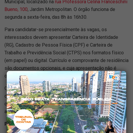
Municipal, localizado na
rua Professora Celina Franceschini
Bueno, 100
, Jardim Metropolitan. O órgão funciona de
segunda a sexta-feira, das 8h às 16h30.
Para candidatar-se presencialmente às vagas, os
interessados devem apresentar Carteira de Identidade
(RG), Cadastro de Pessoa Física (CPF) e Carteira de
Trabalho e Previdência Social (CTPS) nos formatos físico
(em papel) ou digital. Currículo e comprovante de residência
são documentos opcionais, e cuja apresentação não é
obrigatória.
O PAT de Hortolândia reforça que as vagas ficam
disponíveis até as datas limites, ou até os limites de
candidatos estabelecidos pelos empregadores forem
atingidos.
PEI