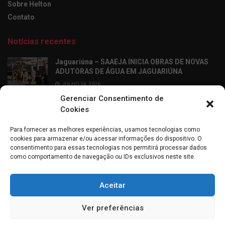
Sobre Helton
Contato
Notícias recentes
Jaguariúna – SAAEJA INICIA OBRAS DE NOVAS
ADUTORAS DE ÁGUA EM JAGUARIÚNA
JULHO 14, 2026
Gerenciar Consentimento de
Ribeirão Preto – Professor Alfabetizador chega
Cookies
às salas de aula dos 2º anos da rede municipal
de Ribeirão Preto
Para fornecer as melhores experiências, usamos tecnologias como
JULHO 14, 2026
cookies para armazenar e/ou acessar informações do dispositivo. O
consentimento para essas tecnologias nos permitirá processar dados
como comportamento de navegação ou IDs exclusivos neste site.
Aceitar
Sobre mim
Entrevistas
Entre em contato
Política de Cookies (BR)
Ver preferências
Todos os direitos reservados © 2021