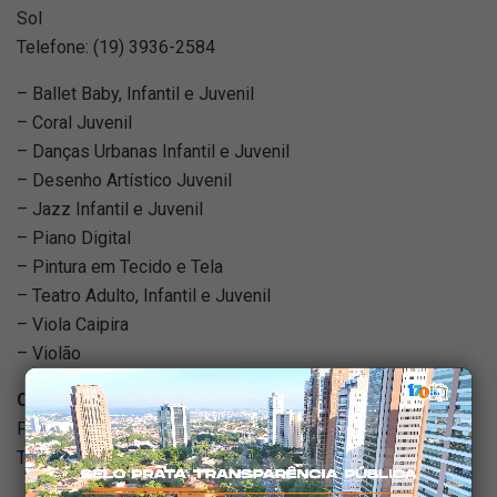
Sol
Telefone: (19) 3936-2584
– Ballet Baby, Infantil e Juvenil
– Coral Juvenil
– Danças Urbanas Infantil e Juvenil
– Desenho Artístico Juvenil
– Jazz Infantil e Juvenil
– Piano Digital
– Pintura em Tecido e Tela
– Teatro Adulto, Infantil e Juvenil
– Viola Caipira
– Violão
Centro Cultural Wanderley Peres
Praça Dom Pedro II, s/nº – Centro
Telefone: (19) 3825-2056