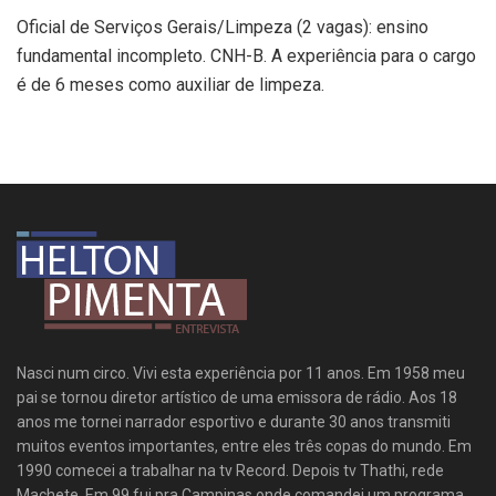
Oficial de Serviços Gerais/Limpeza (2 vagas): ensino
fundamental incompleto. CNH-B. A experiência para o cargo
é de 6 meses como auxiliar de limpeza.
Nasci num circo. Vivi esta experiência por 11 anos. Em 1958 meu
pai se tornou diretor artístico de uma emissora de rádio. Aos 18
anos me tornei narrador esportivo e durante 30 anos transmiti
muitos eventos importantes, entre eles três copas do mundo. Em
1990 comecei a trabalhar na tv Record. Depois tv Thathi, rede
Machete. Em 99 fui pra Campinas onde comandei um programa