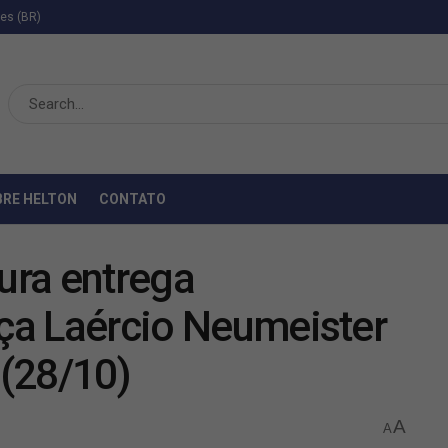
ies (BR)
BRE HELTON
CONTATO
tura entrega
aça Laércio Neumeister
(28/10)
A
A