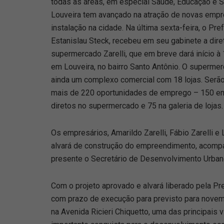
todas as áreas, em especial Saúde, Educação e S
Louveira tem avançado na atração de novas empr
instalação na cidade. Na última sexta-feira, o Pref
Estanislau Steck, recebeu em seu gabinete a dire
supermercado Zarelli, que em breve dará início à
em Louveira, no bairro Santo Antônio. O supermer
ainda um complexo comercial com 18 lojas. Serã
mais de 220 oportunidades de emprego – 150 
diretos no supermercado e 75 na galeria de lojas.
Os empresários, Amarildo Zarelli, Fábio Zarelli e 
alvará de construção do empreendimento, acomp
presente o Secretário de Desenvolvimento Urbano
Com o projeto aprovado e alvará liberado pela P
com prazo de execução para previsto para novem
na Avenida Ricieri Chiquetto, uma das principais