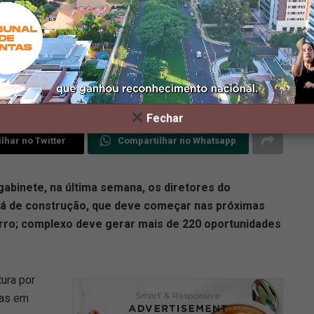
Fechar
lhar no Twitter
Compartilhar no Whatsapp
abinete, na última semana, os diretores do
rá de construção, que deve começar nas próximas
irro; complexo deve gerar mais de 220 oportunidades
ura por
das em