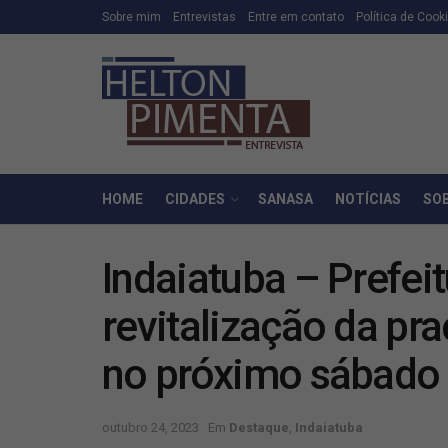
Sobre mim
Entrevistas
Entre em contato
Política de Cook
HOME
CIDADES
SANASA
NOTÍCIAS
SO
Indaiatuba – Prefei
revitalização da pr
no próximo sábado 
outubro 24, 2023
Em
Destaque
,
Indaiatuba