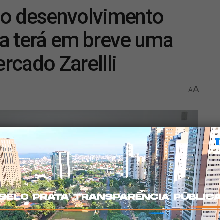
lo desenvolvimento
a terá em breve uma
rcado Zarellli
A
A