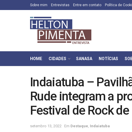
Sobre mim
Entrevistas
Entre em contato
Política de Cook
HOME
CIDADES
SANASA
NOTÍCIAS
SO
Indaiatuba – Pavilh
Rude integram a p
Festival de Rock de
setembro 13, 2022
Em
Destaque
,
Indaiatuba