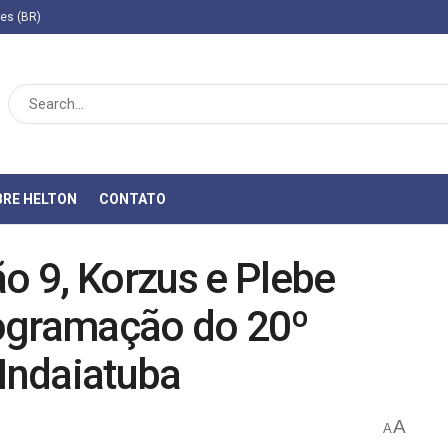
ies (BR)
BRE HELTON
CONTATO
ão 9, Korzus e Plebe
rogramação do 20º
 Indaiatuba
A
A