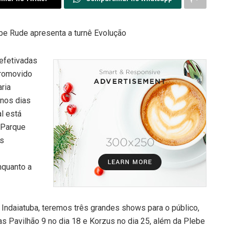
ebe Rude apresenta a turnê Evolução
 efetivadas
promovido
aria
 nos dias
al está
 Parque
as
nquanto a
 Indaiatuba, teremos três grandes shows para o público,
s Pavilhão 9 no dia 18 e Korzus no dia 25, além da Plebe