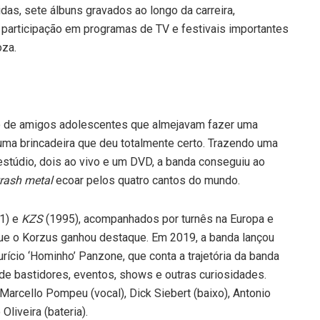
as, sete álbuns gravados ao longo da carreira,
e participação em programas de TV e festivais importantes
oza.
o de amigos adolescentes que almejavam fazer uma
uma brincadeira que deu totalmente certo. Trazendo uma
estúdio, dois ao vivo e um DVD, a banda conseguiu ao
trash metal
ecoar pelos quatro cantos do mundo.
1) e
KZS
(1995), acompanhados por turnês na Europa e
ue o Korzus ganhou destaque. Em 2019, a banda lançou
urício ‘Hominho’ Panzone, que conta a trajetória da banda
 de bastidores, eventos, shows e outras curiosidades.
arcello Pompeu (vocal), Dick Siebert (baixo), Antonio
Oliveira (bateria).