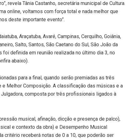
o”, revela Tânia Castanho, secretária municipal de Cultura.
rma online, voltamos com força total e nada melhor que
nos deste importante evento”.
iatuba, Araçatuba, Avaré, Campinas, Cerquilho, Goiânia,
Janeiro, Salto, Santos, São Caetano do Sul, São João da
foi definida em reunião realizada no último dia 3, no
fira abaixo).
ionadas para a final, quando serão premiadas as três
te e Melhor Composição. A classificação das músicas e a
 Julgadora, composta por três profissionais ligados à
xpressão musical, afinação, dicção e presença de palco),
musical e contexto da obra) e Desempenho Musical
ada critério receberá notas de 0 a 10, que poderão ser