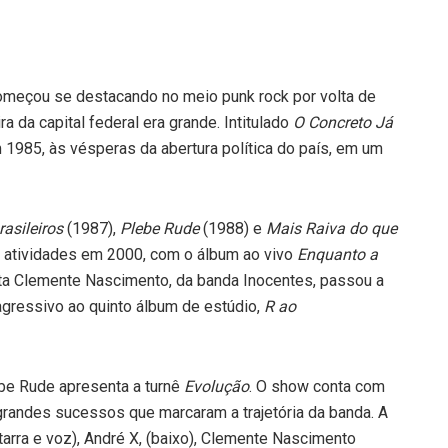
começou se destacando no meio punk rock por volta de
 da capital federal era grande. Intitulado
O Concreto Já
m 1985, às vésperas da abertura política do país, em um
asileiros
(1987),
Plebe Rude
(1988) e
Mais Raiva do que
s atividades em 2000, com o álbum ao vivo
Enquanto a
ista Clemente Nascimento, da banda Inocentes, passou a
 agressivo ao quinto álbum de estúdio,
R ao
ebe Rude apresenta a turnê
Evolução
. O show conta com
grandes sucessos que marcaram a trajetória da banda. A
arra e voz), André X, (baixo), Clemente Nascimento