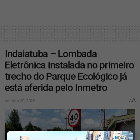
Indaiatuba – Lombada
Eletrônica instalada no primeiro
trecho do Parque Ecológico já
está aferida pelo Inmetro
A
outubro 20, 2022
A