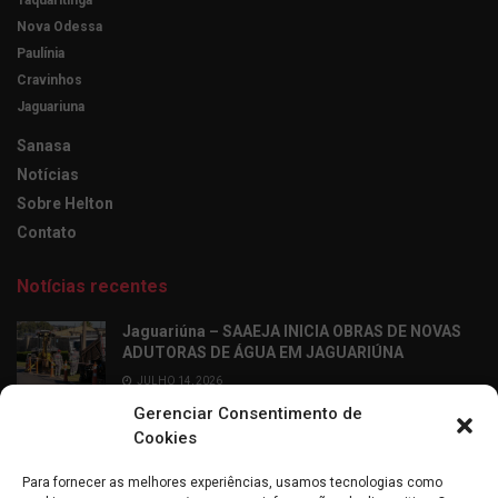
Taquaritinga
Nova Odessa
Paulínia
Cravinhos
Jaguariuna
Sanasa
Notícias
Sobre Helton
Contato
Notícias recentes
Jaguariúna – SAAEJA INICIA OBRAS DE NOVAS
ADUTORAS DE ÁGUA EM JAGUARIÚNA
JULHO 14, 2026
Gerenciar Consentimento de
Ribeirão Preto – Professor Alfabetizador chega
Cookies
às salas de aula dos 2º anos da rede municipal
de Ribeirão Preto
Para fornecer as melhores experiências, usamos tecnologias como
JULHO 14, 2026