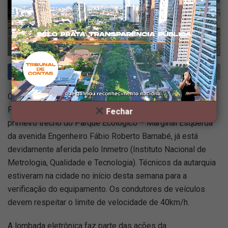
O Departamento de Trânsito da Secretaria de Obras e Vias
Públicas informa que a lombada eletrônica instalada no
Fechar
primeiro trecho do Parque Ecológico – Marginal Esquerda
da avenida Engenheiro Fábio Roberto Barnabé, já está
devidamente aferida pelo Inmetro (Instituto Nacional de
Metrologia, Qualidade e Tecnologia). Técnicos da autarquia
estiveram na cidade no início desta semana para a
verificação do equipamento. Os condutores de veículos
devem respeitar o limite de velocidade de 40km/h.
A lombada eletrônica faz parte das ações da