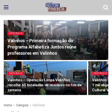
DESTAQUE
Valinhos – Primeira formação do
Programa Alfabetiza Juntos reúne
professores em Valinhos
DESTAQUE
DESTAQUE
Valinhos – Operação Limpa Valinhos
Valinhos – 
recolhe 65 toneladas de resíduos no fim de
1 mil vagas
semana
Cultural Vi
Home
Category
Valinhos