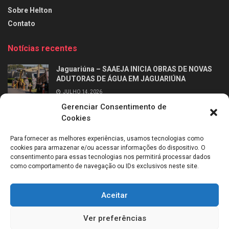
Sobre Helton
Contato
Notícias recentes
Jaguariúna – SAAEJA INICIA OBRAS DE NOVAS
ADUTORAS DE ÁGUA EM JAGUARIÚNA
JULHO 14, 2026
Gerenciar Consentimento de
Ribeirão Preto – Professor Alfabetizador chega
Cookies
às salas de aula dos 2º anos da rede municipal
de Ribeirão Preto
Para fornecer as melhores experiências, usamos tecnologias como
JULHO 14, 2026
cookies para armazenar e/ou acessar informações do dispositivo. O
consentimento para essas tecnologias nos permitirá processar dados
como comportamento de navegação ou IDs exclusivos neste site.
Aceitar
Sobre mim
Entrevistas
Entre em contato
Política de Cookies (BR)
Ver preferências