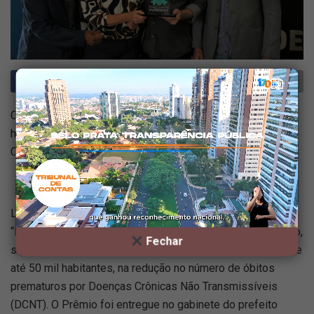
Cidade foi nomeada a melhor na categoria de até 50 mil
habitantes, na redução no número de óbitos por Doenças
Crônicas Não Transmissíveis
Louveira recebeu nesta quinta-feira (22), o prêmio
“Parcerias Municipais” do Governo do Estado de São Paulo,
Fechar
sendo nomeada a melhor cidade do Estado, na categoria de
até 50 mil habitantes, na redução no número de óbitos
prematuros por Doenças Crônicas Não Transmissíveis
(DCNT). O Prêmio foi entregue no gabinete do prefeito