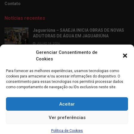
Contato
Notícias recentes
Jaguariúna – SAAEJA INICIA OBRAS DE NOVAS
ADUTORAS DE ÁGUA EM JAGUARIÚNA
JULHO 14, 2026
Gerenciar Consentimento de
Ribeirão Preto – Professor Alfabetizador chega
Cookies
às salas de aula dos 2º anos da rede municipal
de Ribeirão Preto
Para fornecer as melhores experiências, usamos tecnologias como
JULHO 14, 2026
cookies para armazenar e/ou acessar informações do dispositivo. O
consentimento para essas tecnologias nos permitirá processar dados
como comportamento de navegação ou IDs exclusivos neste site.
Aceitar
Sobre mim
Entrevistas
Entre em contato
Política de Cookies (BR)
Ver preferências
Todos os direitos reservados © 2021
Política de Cookies