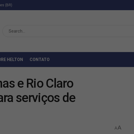
ies (BR)
BRE HELTON
CONTATO
s e Rio Claro
ra serviços de
A
A