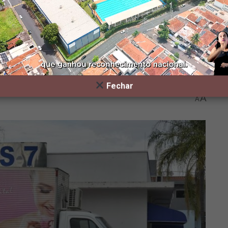
tura de Indaiatuba
0 mamografias
Fechar
A
A