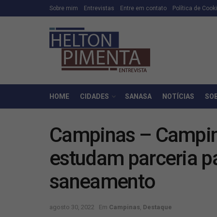
Sobre mim
Entrevistas
Entre em contato
Política de Cook
HOME
CIDADES
SANASA
NOTÍCIAS
SO
Campinas – Campina
estudam parceria pa
saneamento
agosto 30, 2022
Em
Campinas
,
Destaque