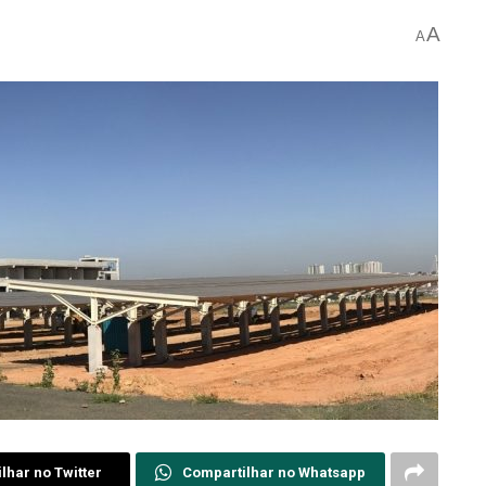
A
A
lhar no Twitter
Compartilhar no Whatsapp