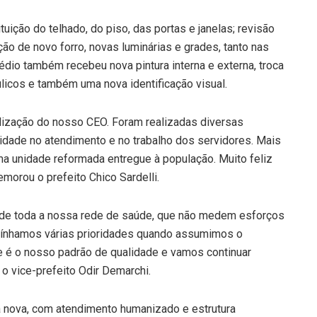
tuição do telhado, do piso, das portas e janelas; revisão
ção de novo forro, novas luminárias e grades, tanto nas
rédio também recebeu nova pintura interna e externa, troca
licos e também uma nova identificação visual.
talização do nosso CEO. Foram realizadas diversas
lidade no atendimento e no trabalho dos servidores. Mais
a unidade reformada entregue à população. Muito feliz
morou o prefeito Chico Sardelli.
e de toda a nossa rede de saúde, que não medem esforços
 Tínhamos várias prioridades quando assumimos o
se é o nosso padrão de qualidade e vamos continuar
 o vice-prefeito Odir Demarchi.
sa nova, com atendimento humanizado e estrutura