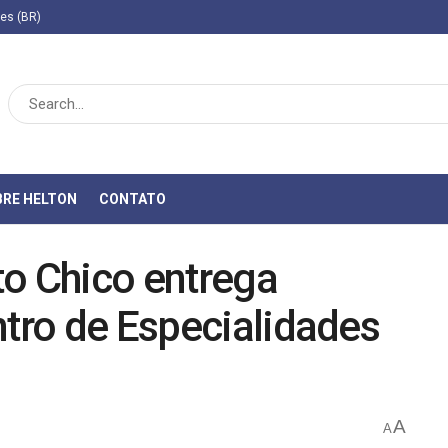
ies (BR)
BRE HELTON
CONTATO
to Chico entrega
ntro de Especialidades
A
A