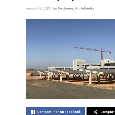
agosto 23, 2023
Em
Destaque
,
Hortolândia
Compartilhar no Facebook
Comparti