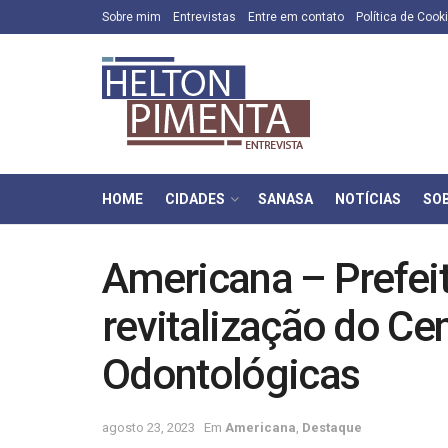
Sobre mim
Entrevistas
Entre em contato
Política de Cook
HOME
CIDADES
SANASA
NOTÍCIAS
SO
Americana – Prefei
revitalização do Ce
Odontológicas
agosto 23, 2023
Em
Americana
,
Destaque