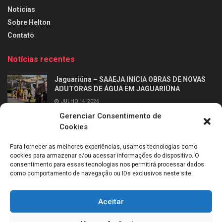
Notícias
Sobre Helton
Contato
Notícias recentes
Jaguariúna – SAAEJA INICIA OBRAS DE NOVAS
ADUTORAS DE ÁGUA EM JAGUARIÚNA
JULHO 14, 2026
Gerenciar Consentimento de
Ribeirão Preto – Professor Alfabetizador chega
Cookies
às salas de aula dos 2º anos da rede municipal
de Ribeirão Preto
Para fornecer as melhores experiências, usamos tecnologias como
JULHO 14, 2026
cookies para armazenar e/ou acessar informações do dispositivo. O
consentimento para essas tecnologias nos permitirá processar dados
como comportamento de navegação ou IDs exclusivos neste site.
Aceitar
Sobre mim
Entrevistas
Entre em contato
Política de Cookies (BR)