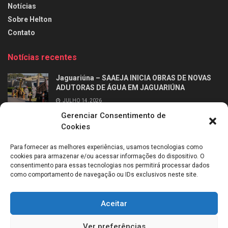
Notícias
Sobre Helton
Contato
Notícias recentes
Jaguariúna – SAAEJA INICIA OBRAS DE NOVAS
ADUTORAS DE ÁGUA EM JAGUARIÚNA
JULHO 14, 2026
Gerenciar Consentimento de
Ribeirão Preto – Professor Alfabetizador chega
Cookies
às salas de aula dos 2º anos da rede municipal
de Ribeirão Preto
Para fornecer as melhores experiências, usamos tecnologias como
JULHO 14, 2026
cookies para armazenar e/ou acessar informações do dispositivo. O
consentimento para essas tecnologias nos permitirá processar dados
como comportamento de navegação ou IDs exclusivos neste site.
Aceitar
Sobre mim
Entrevistas
Entre em contato
Política de Cookies (BR)
Ver preferências